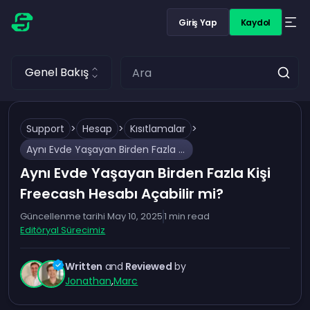
Giriş Yap
Kaydol
Genel Bakış
Support
>
Hesap
>
Kısıtlamalar
>
Aynı Evde Yaşayan Birden Fazla Kişi Freecash Hesabı Açabilir mi?
Aynı Evde Yaşayan Birden Fazla Kişi
Freecash Hesabı Açabilir mi?
Güncellenme tarihi
May 10, 2025
1
min read
Editöryal Sürecimiz
Written
and
Reviewed
by
Jonathan
,
Marc