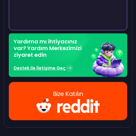
Yardıma mı ihtiyacınız
var? Yardım Merkezimizi
ziyaret edin
Destek ile İletişime Geç
Bize Katılın