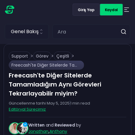
Giriş Yap
Kaydol
Genel Bakış
Support
>
Görev
>
Çeşitli
>
Freecash'te Diğer Sitelerde Tamamladığım Aynı Görevleri Tekrarlayabilir miyim?
Freecash'te Diğer Sitelerde
Tamamladığım Aynı Görevleri
Tekrarlayabilir miyim?
Güncellenme tarihi
May 5, 2025
1
min read
Editöryal Sürecimiz
Written
and
Reviewed
by
Jonathan
,
Anthony