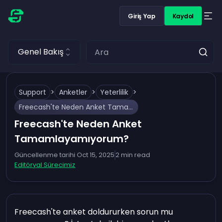
Giriş Yap
Kaydol
Genel Bakış
Support
>
Anketler
>
Yeterlilik
>
Freecash'te Neden Anket Tamamlayamıyorum?
Freecash'te Neden Anket
Tamamlayamıyorum?
Güncellenme tarihi
Oct 15, 2025
2
min read
Editöryal Sürecimiz
Freecash'te anket doldururken sorun mu