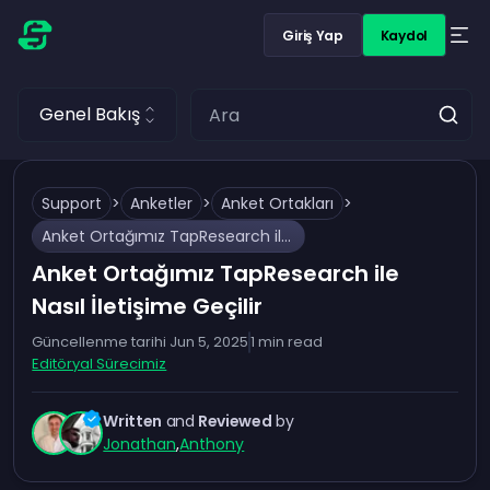
Giriş Yap
Kaydol
Genel Bakış
Support
>
Anketler
>
Anket Ortakları
>
Anket Ortağımız TapResearch ile Nasıl İletişime Geçilir
Anket Ortağımız TapResearch ile
Nasıl İletişime Geçilir
Güncellenme tarihi
Jun 5, 2025
1
min read
Editöryal Sürecimiz
Written
and
Reviewed
by
Jonathan
,
Anthony