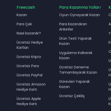
Freecash
Para Kazanma Yolları
K
Kazan
Oyun Oynayarak Kazan
C
Para Çek
Para Kazandıran
A
Anketler
Nasıl kazanılır?
Y
Ürün Testi Yaparak
Ücretsiz Hediye
E
Kazan
Kartları
O
Uygulama İndirerek
Ücretsiz Kripto
Kazan
Ü
Ücretsiz Para
Ücretsiz Deneme
Ü
Tamamlayarak Kazan
Ücretsiz PayPal
H
Görevleri Yaparak
Ücretsiz Amazon
Ü
Kazan
Hediye Kartı
H
Ücretsiz Çekiliş
Ücretsiz Apple
Ü
Hediye Kartı
K