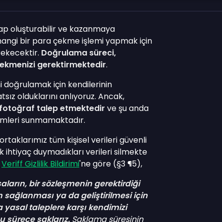
ap oluşturabilir ve kazanmaya
rhangi bir para çekme işlemi yapmak için
rekecektir.
Doğrulama süreci,
 çekmenizi gerektirmektedir
.
ini doğrulamak için kendilerinin
sız olduklarını anlıyoruz. Ancak,
r fotoğraf talep etmektedir
ve şu anda
emleri sunmamaktadır.
 ortaklarımız tüm kişisel verileri güvenli
k ihtiyaç duymadıkları verileri silmekte
.
Veriff Gizlilik Bildirimi
'ne göre (§3 ¶5),
saların, bir sözleşmenin gerektirdiği
 sağlanması ya da geliştirilmesi için
 yasal taleplere karşı kendimizi
u sürece saklarız.
Saklama süresinin