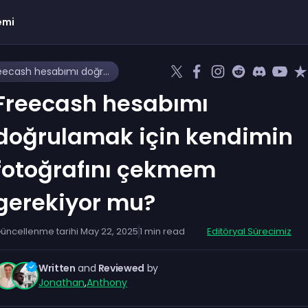
emi
Freecash hesabımı doğrulamak için kendimin fotoğrafını çekmem gerekiyor mu?
Freecash hesabımı
doğrulamak için kendimin
fotoğrafını çekmem
gerekiyor mu?
üncellenme tarihi
May 22, 2025
1
min read
Editöryal Sürecimiz
Written
and
Reviewed
by
Jonathan
,
Anthony