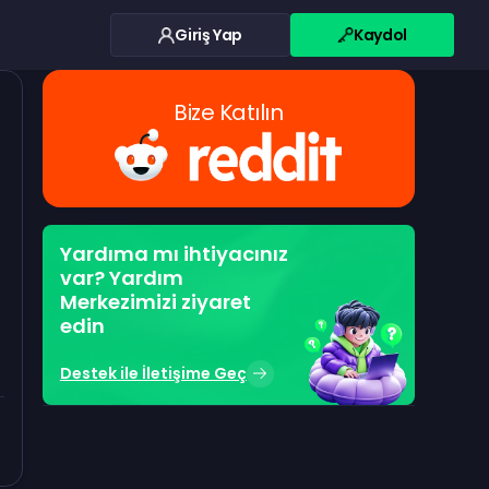
Giriş Yap
Kaydol
Bize Katılın
Yardıma mı ihtiyacınız
var? Yardım
Merkezimizi ziyaret
edin
Destek ile İletişime Geç