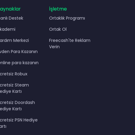
aynaklar
İşletme
anlı Destek
Ortaklık Programı
kademi
Ortak Ol
ardım Merkezi
Freecash'te Reklam
Verin
vden Para Kazanın
nline para kazanın
cretsiz Robux
cretsiz Steam
ediye Kartı
cretsiz Doordash
ediye Kartı
cretsiz PSN Hediye
artı