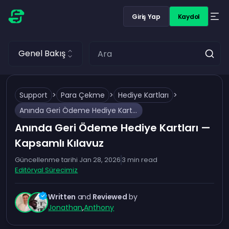
Giriş Yap
Kaydol
Genel Bakış
Support
>
Para Çekme
>
Hediye Kartları
>
Anında Geri Ödeme Hediye Kartları — Kapsamlı Kılavuz
Anında Geri Ödeme Hediye Kartları —
Kapsamlı Kılavuz
Güncellenme tarihi
Jan 28, 2026
3
min read
Editöryal Sürecimiz
Written
and
Reviewed
by
Jonathan
,
Anthony