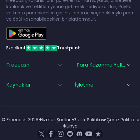
Freecash, kullanıcıların görevleri tamamlayarak, anketlere
katılarak ve teklifleri yerine getirerek hediye kartları, PayPal
ve kripto para birimleri gibi hızlı ödeme seçenekleriyle para
ve ödül kazanabilecekleri bir platformdur.
Excellent
Trustpilot
Freecash
Para Kazanma Yolları
Kaynaklar
İşletme
© Freecash
2026
•
Hizmet Şartları
•
Gizlilik Politikası
•
Çerez Politikası
•
Künye