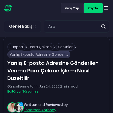
Giriş Yap
Kaydol
Genel Bakış
Support
>
Para Çekme
>
Sorunlar
>
Yanlış E-posta Adresine Gönderilen Venmo Para Çekme İşlemi Nasıl Düzeltilir
Yanlış E-posta Adresine Gönderilen
Venmo Para Çekme İşlemi Nasıl
Düzeltilir
Güncellenme tarihi
Jun 24, 2026
2
min read
Editöryal Sürecimiz
Written
and
Reviewed
by
Jonathan
,
Anthony