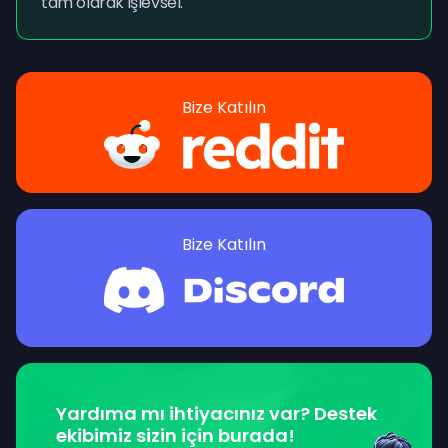
tam olarak işlevsel.
Bize Katılın
Bize Katılın
Yardıma mı ihtiyacınız var? Destek
ekibimiz sizin için burada!