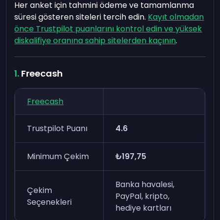
Her anket için tahmini ödeme ve tamamlanma
süresi gösteren siteleri tercih edin.
Kayıt olmadan
önce Trustpilot puanlarını kontrol edin ve yüksek
diskalifiye oranına sahip sitelerden kaçının
.
Freecash
Freecash
Trustpilot Puanı
4.6
Minimum Çekim
₺197,75
Banka havalesi,
Çekim
PayPal, kripto,
Seçenekleri
hediye kartları