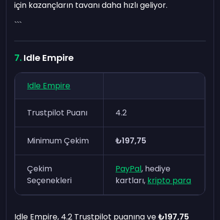
için kazançların tavanı daha hızlı geliyor.
```
Idle Empire
Idle Empire
Trustpilot Puanı
4.2
Minimum Çekim
₺197,75
Çekim
PayPal
, hediye
Seçenekleri
kartları,
kripto para
Idle Empire, 4.2 Trustpilot puanına ve
₺197,75