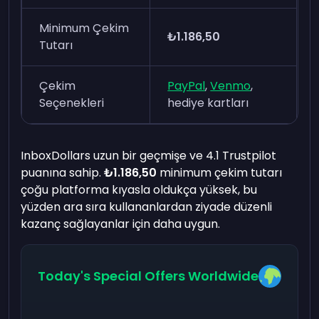
Minimum Çekim
₺1.186,50
Tutarı
Çekim
PayPal
,
Venmo
,
Seçenekleri
hediye kartları
InboxDollars uzun bir geçmişe ve 4.1 Trustpilot
puanına sahip.
₺1.186,50
minimum çekim tutarı
çoğu platforma kıyasla oldukça yüksek, bu
yüzden ara sıra kullananlardan ziyade düzenli
kazanç sağlayanlar için daha uygun.
Today's Special Offers Worldwide