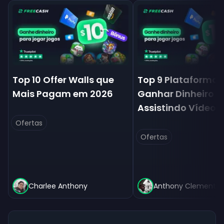
Top 10 Offer Walls que
Top 9 Plataformas
Mais Pagam em 2026
Ganhar Dinheiro
Assistindo Vídeos
Ofertas
Ofertas
Charlee Anthony
Anthony Clement