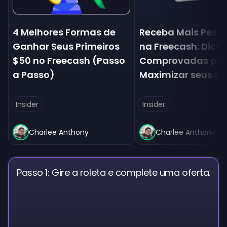
4 Melhores Formas de
Receba Mais Pesq
Ganhar Seus Primeiros
na Freecash: Dica
$50 no Freecash (Passo
Comprovadas pa
a Passo)
Maximizar seus G
Insider
Insider
Charlee Anthony
Charlee Anthony
Passo 1: Gire a roleta e complete uma oferta.
G