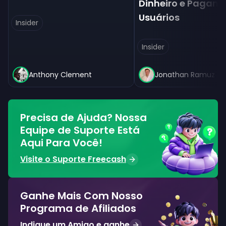
Dinheiro e Pagamo
Usuários
Insider
Insider
Anthony Clement
Jonathan Ramuz
Precisa de Ajuda? Nossa
Equipe de Suporte Está
Aqui Para Você!
Visite o Suporte Freecash
Ganhe Mais Com Nosso
Programa de Afiliados
Indique um Amigo e ganhe