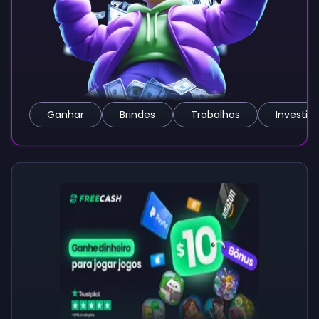
Ganhar
Brindes
Trabalhos
Investir