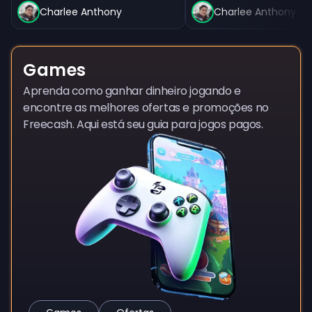
Charlee Anthony
Charlee Anthony
Games
Aprenda como ganhar dinheiro jogando e
encontre as melhores ofertas e promoções no
Freecash. Aqui está seu guia para jogos pagos.