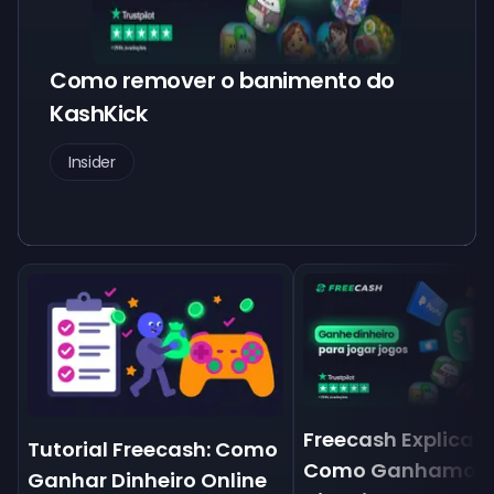
Como remover o banimento do
KashKick
Insider
Freecash Explicad
Tutorial Freecash: Como
Como Ganhamos
Ganhar Dinheiro Online