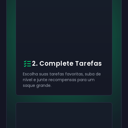
2. Complete Tarefas
Escolha suas tarefas favoritas, suba de
nível e junte recompensas para um
saque grande.
Ative seu
Ative seu
Ative seu
$50
$30
$10
Cartão-presente
Cartão-presente
Cartão-presente
now
now
now