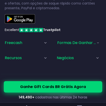
e ofertas, com opções de saque rápido como cartões
presente, PayPal e criptomoedas.
Excellent
Trustpilot
Freecash
Formas De Ganhar Dinhei
Recursos
Negócios
© Freecash
2026
•
Termos de Serviço
•
Política de Privacidade
Ganhe Gift Cards BR Grátis Agora
•
Política de Cookies
•
Impressão Legal
149,490
+
cadastros nas últimas 24 horas