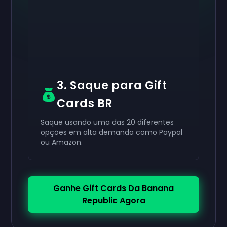
Você recebeu com sucesso seu
Você recebeu com sucesso seu
Você recebeu com sucesso seu
$50
$30
$10
gift card. Use
gift card. Use
gift card.
no seu perfil.
no seu perfil.
Use no seu perfil.
3. Saque para Gift
Cards BR
Saque usando uma das 20 diferentes
opções em alta demanda como Paypal
ou Amazon.
Ganhe Gift Cards Da Banana
Republic Agora