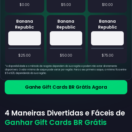
$0.00
$5.00
$10.00
Banana
Banana
Banana
Republic
Republic
Republic
$25.00
$50.00
$75.00
*
A disponibilidade e o método de resgate dependem da sua região e podem não estar diretamente
disponíveis. O valor mínimo de saque pode variar por região. Para o seu primeiro saque, o mínimo fica entre
$5 e $20, dependendo da sua região.
Ganhe Gift Cards BR Grátis Agora
4 Maneiras Divertidas e Fáceis de
Ganhar Gift Cards BR Grátis