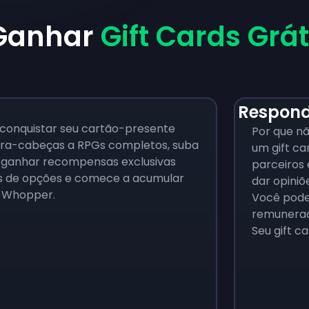
 Ganhar
Gift Cards Grá
Respond
 conquistar seu cartão-presente
Por que nã
ebra-cabeças a RPGs completos, suba
um gift ca
a ganhar recompensas exclusivas
parceiros
as de opções e comece a acumular
dar opiniõ
o Whopper.
Você pode
remunerad
Seu gift ca