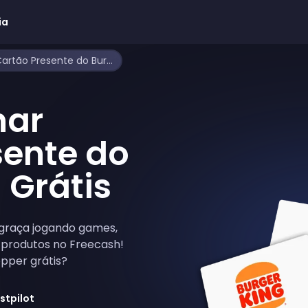
ia
Como Ganhar Cartão Presente do Burger King Grátis
har
sente do
 Grátis
graça jogando games,
 produtos no Freecash!
pper grátis?
stpilot