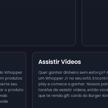
Monopoly Go!
Uno
$
215
$
10
Assistir Vídeos
e do Whopper
Quer ganhar dinheiro sem esforço? 
 em produtos
um Whopper Jr no seu sofá. Encontr
perte seu
play e comece a ganhar. Nossos pa
ar o produto
tarefas de assistir vídeos, então v
mais
que te renda gift cards do Burger Kin
 pode