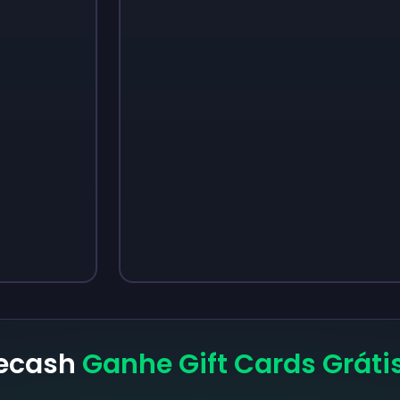
Sign up
Sign up
$3.50
$4.80
eecash
Ganhe Gift Cards Gráti