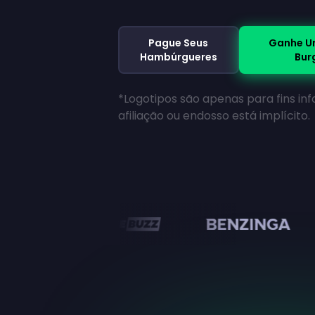
Pague Seus
Ganhe U
Hambúrgueres
Bur
*Logotipos são apenas para fins i
afiliação ou endosso está implícito.
n