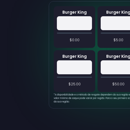
Burger King
Burger Kin
$0.00
$5.00
Burger King
Burger Kin
$25.00
$50.00
*
A disponibilidade e o método de resgate dependem da sua região e
valor mínimo de saque pode variar por região. Para o seu primeiro s
da sua região.