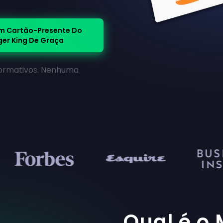
m Cartão-Presente Do
ger King De Graça
nformativos. Nenhuma
Qual é o