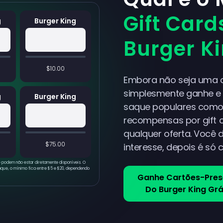
Gift Card
g
Burger King
Burger K
$10.00
Embora não seja uma o
simplesmente ganhe e 
g
Burger King
saque populares como
recompensas por gift 
qualquer oferta. Você 
$75.00
interesse, depois é só 
 podem não estar diretamente disponíveis. O
aque, o mínimo fica entre $5 e $20, dependendo
Ganhe Cartões-Pres
Do Burger King Grá