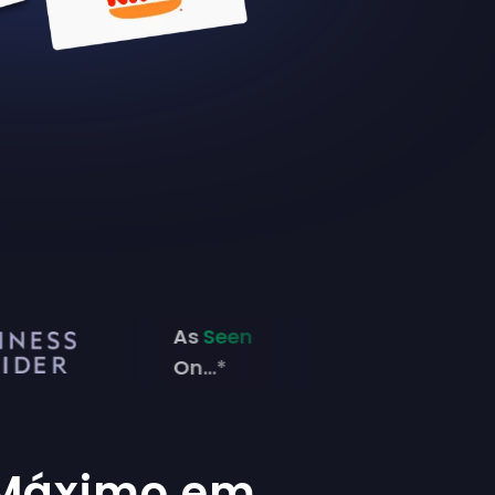
As
Seen
On...*
 Máximo em