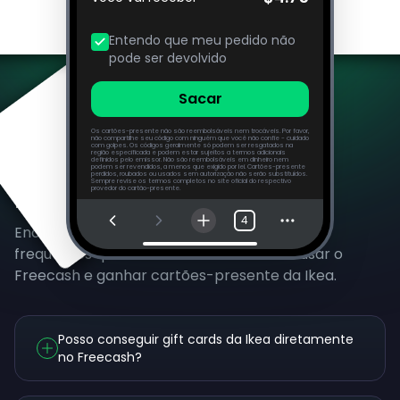
Entendo que meu pedido não
pode ser devolvido
Sacar
Os cartões-presente não são reembolsáveis nem trocáveis. Por favor,
não compartilhe seu código com ninguém que você não confie - cuidado
com golpes. Os códigos geralmente só podem ser resgatados na
região especificada e podem estar sujeitos a termos adicionais
definidos pelo emissor. Não são reembolsáveis em dinheiro nem
podem ser revendidos, a menos que exigido por lei. Cartões-presente
perdidos, roubados ou usados sem autorização não serão substituídos.
Sempre revise os termos completos no site oficial do respectivo
Perguntas Frequentes
provedor do cartão-presente.
4
Encontre respostas para as perguntas mais
frequentes que recebemos sobre como usar o
Freecash e ganhar cartões-presente da Ikea.
Posso conseguir gift cards da Ikea diretamente
no Freecash?