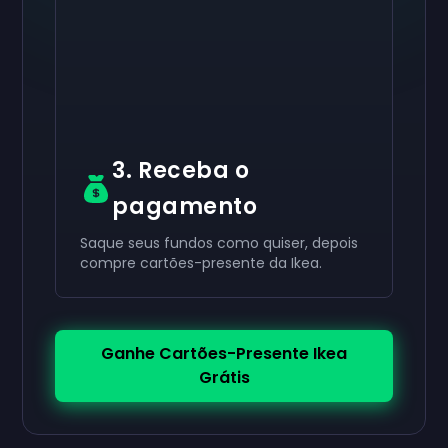
Você recebeu com sucesso seu
Você recebeu com sucesso seu
Você recebeu com sucesso seu
$50
$30
$10
gift card. Use
gift card. Use
gift card.
no seu perfil.
no seu perfil.
Use no seu perfil.
3. Receba o
pagamento
Saque seus fundos como quiser, depois
compre cartões-presente da Ikea.
Ganhe Cartões-Presente Ikea
Grátis