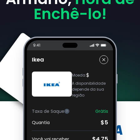
Enchê-lo!
9:41
Ikea
$
Moeda
:
A disponibilidade
depende da sua
região
Taxa de Saque
Grátis
?
$5
Quantia
$4.75
Você vai receber