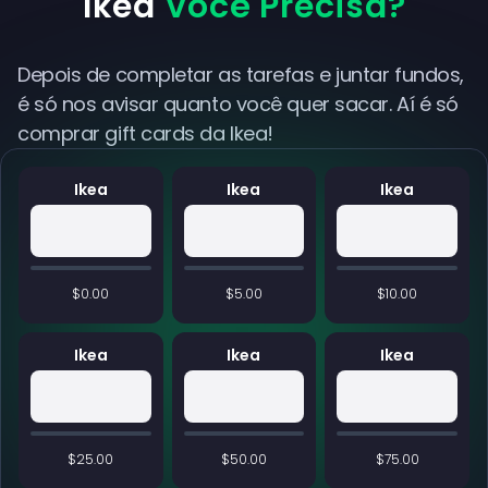
Ikea
Você Precisa?
Depois de completar as tarefas e juntar fundos,
é só nos avisar quanto você quer sacar. Aí é só
comprar gift cards da Ikea!
Ikea
Ikea
Ikea
$0.00
$5.00
$10.00
Ikea
Ikea
Ikea
$25.00
$50.00
$75.00