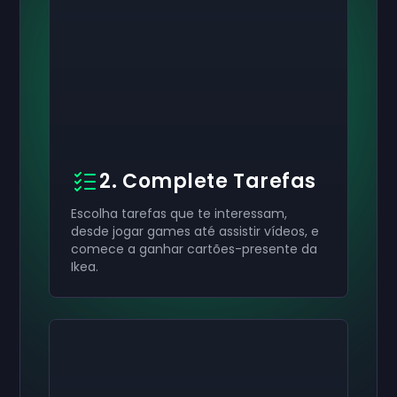
2. Complete Tarefas
Escolha tarefas que te interessam,
desde jogar games até assistir vídeos, e
comece a ganhar cartões-presente da
Ikea.
Ative seu
Ative seu
Ative seu
$50
$30
$10
Cartão-presente
Cartão-presente
Cartão-presente
now
now
now