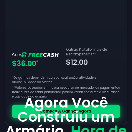
Outras Plataformas de
Recompensas
**
Com
$12.00
$36.00
*
*Os ganhos dependem da sua localização, atividade e
disponibilidade de ofertas.
**
Valores baseados em nossa pesquisa de mercado; os pagamentos
individuais de cada plataforma podem variar conforme a localização
Agora Você
e atividade do usuário
Construiu um
Comece A Ganhar Agora!
Armário,
Hora de