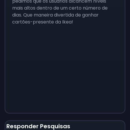
pedimos que os usuários alcancem níveis
mais altos dentro de um certo número de
dias. Que maneira divertida de ganhar
cartões-presente da Ikea!
Monopoly
$
215
Responder Pesquisas