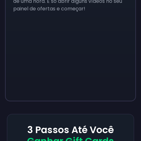
de uma hora. É só abrir alguns vídeos no seu
painel de ofertas e começar!
3 Passos Até Você