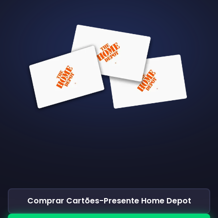
Comprar Cartões-Presente Home Depot