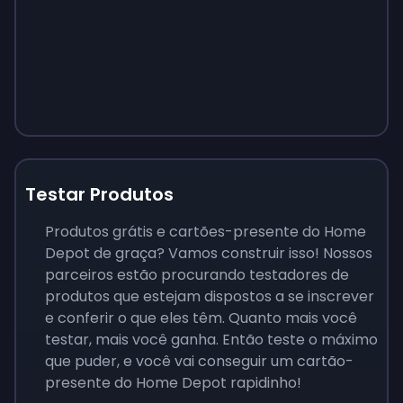
Testar Produtos
Produtos grátis e cartões-presente do Home
Depot de graça? Vamos construir isso! Nossos
parceiros estão procurando testadores de
produtos que estejam dispostos a se inscrever
e conferir o que eles têm. Quanto mais você
testar, mais você ganha. Então teste o máximo
que puder, e você vai conseguir um cartão-
presente do Home Depot rapidinho!