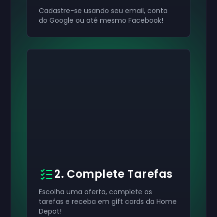
Cadastre-se usando seu email, conta
do Google ou até mesmo Facebook!
2. Complete Tarefas
Escolha uma oferta, complete as
tarefas e receba em gift cards da Home
Depot!