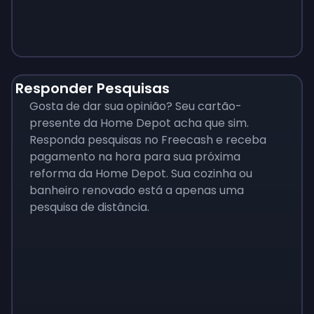
Monopoly
$
215
Responder Pesquisas
Gosta de dar sua opinião? Seu cartão-
presente da Home Depot acha que sim.
Responda pesquisas no Freecash e receba
pagamento na hora para sua próxima
reforma da Home Depot. Sua cozinha ou
banheiro renovado está a apenas uma
pesquisa de distância.