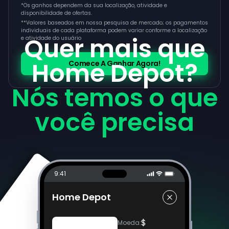
*Os ganhos dependem da sua localização, atividade e
disponibilidade de ofertas.
**
Valores baseados em nossa pesquisa de mercado; os pagamentos
individuais de cada plataforma podem variar conforme a localização
Quer mais que
e atividade do usuário
Home Depot?
Comece A Ganhar Agora!
Nós temos o que
você precisa
9:41
Home Depot
$
Moeda
: