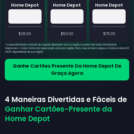
Home Depot
Home Depot
Home Depot
$25.00
$50.00
$75.00
*
A disponibilidade e método de resgate dependem da sua região e podem não estar diretamente
disponíveis. O valor mínimo de saque pode variar por região. Para o seu primeiro saque, o mínimo é entre $5
e $20, dependendo da sua região.
Ganhe Cartões Presente Da Home Depot De
Graça Agora
4 Maneiras Divertidas e Fáceis de
Ganhar Cartões-Presente da
Home Depot