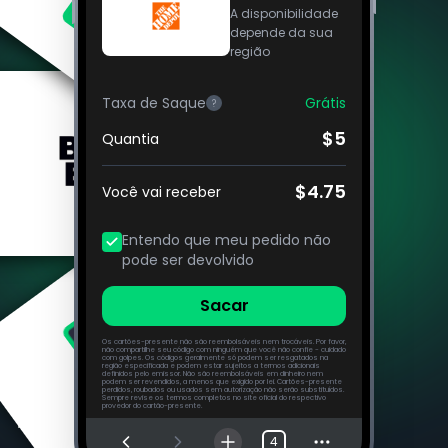
A disponibilidade
depende da sua
região
Taxa de Saque
Grátis
?
$5
Quantia
$4.75
Você vai receber
Entendo que meu pedido não
pode ser devolvido
Sacar
Os cartões-presente não são reembolsáveis nem trocáveis. Por favor,
não compartilhe seu código com ninguém que você não confie - cuidado
com golpes. Os códigos geralmente só podem ser resgatados na
região especificada e podem estar sujeitos a termos adicionais
definidos pelo emissor. Não são reembolsáveis em dinheiro nem
podem ser revendidos, a menos que exigido por lei. Cartões-presente
perdidos, roubados ou usados sem autorização não serão substituídos.
Sempre revise os termos completos no site oficial do respectivo
Perguntas Frequentes
provedor do cartão-presente.
4