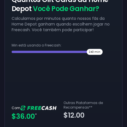
Depot
Você Pode Ganhar?
Calculamos por minutos quanto nossos fãs da
Home Depot ganham quando escolhem jogar no
Freecash. Você também pode participar!
Min está usando o Freecash:
240
min
Outras Plataformas de
Recompensas
**
Com
$12.00
$36.00
*