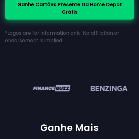
Ganhe Cartões Presente Da Home Depot
Grátis
*Logos are for information only. No affiliation or
endorsement is implied.
en
Ganhe Mais