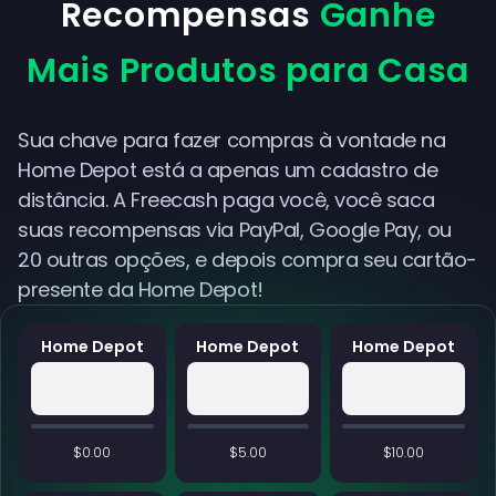
Recompensas
Ganhe
Mais Produtos para Casa
Sua chave para fazer compras à vontade na
Home Depot está a apenas um cadastro de
distância. A Freecash paga você, você saca
suas recompensas via PayPal, Google Pay, ou
20 outras opções, e depois compra seu cartão-
presente da Home Depot!
Home Depot
Home Depot
Home Depot
$0.00
$5.00
$10.00