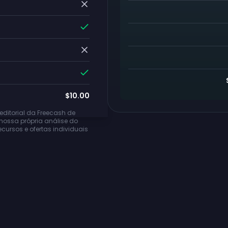
$10.00
ditorial da Freecash de
nossa própria análise do
ursos e ofertas individuais