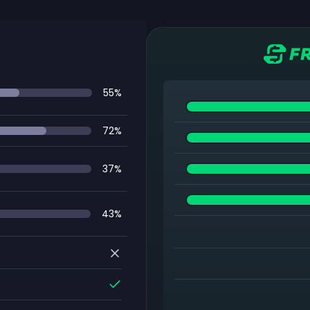
55
%
72
%
37
%
43
%