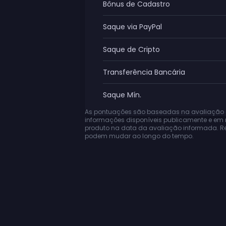
Bônus de Cadastro
Saque via PayPal
Saque de Cripto
Transferência Bancária
Saque Mín.
As pontuações são baseadas na avaliação e
informações disponíveis publicamente e em 
produto na data da avaliação informada. Rec
podem mudar ao longo do tempo.