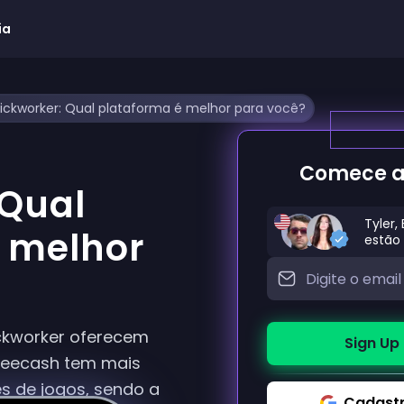
ia
lickworker: Qual plataforma é melhor para você?
Comece a
 Qual
Tyler, 
 melhor
estão
ickworker oferecem
Sign Up 
reecash tem mais
es de jogos, sendo a
Cadast