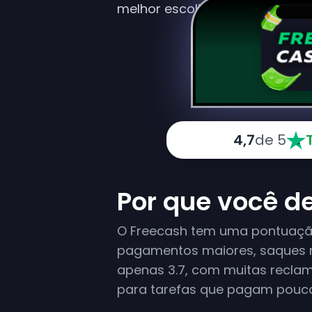
melhor escolha para a maioria
4,7
de 5
Por que você d
O Freecash tem uma pontuação 
pagamentos maiores, saques ma
apenas 3.7, com muitas recla
para tarefas que pagam pouco