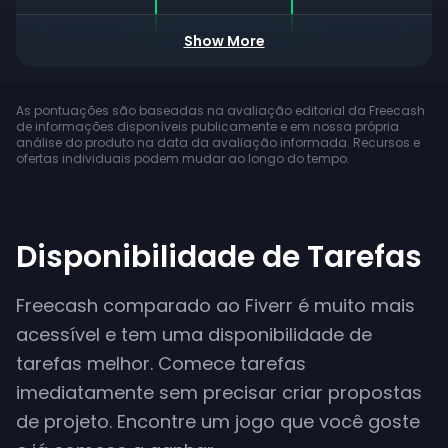
Show More
Suporte via
Chat ao Vivo
Aplicativo
As pontuações são baseadas na avaliação editorial da Freecash
Mobile
de informações disponíveis publicamente e em nossa própria
análise do produto na data da avaliação informada. Recursos e
Bônus de
ofertas individuais podem mudar ao longo do tempo.
Cadastro
Saque via
PayPal
Disponibilidade de Tarefas
Saque de Cripto
Freecash comparado ao Fiverr é muito mais
Transferência
acessível e tem uma disponibilidade de
Bancária
tarefas melhor. Comece tarefas
imediatamente sem precisar criar propostas
Saque Mín.
de projeto. Encontre um jogo que você goste