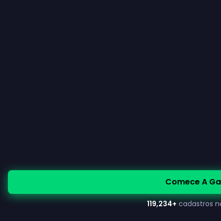
Comece A Ga
119,234
+
cadastros n