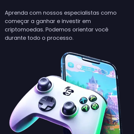
Aprenda com nossos especialistas como
começar a ganhar e investir em
criptomoedas. Podemos orientar você
durante todo o processo.