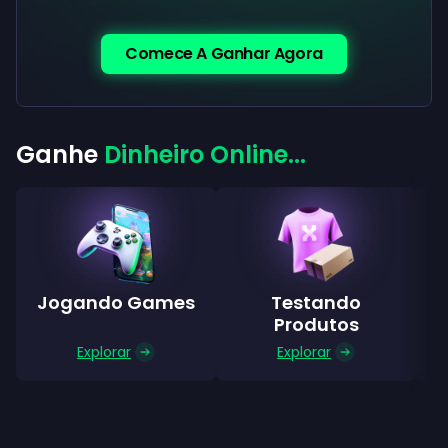
Comece A Ganhar Agora
Ganhe
Dinheiro Online...
Jogando Games
Testando
Produtos
Explorar
Explorar