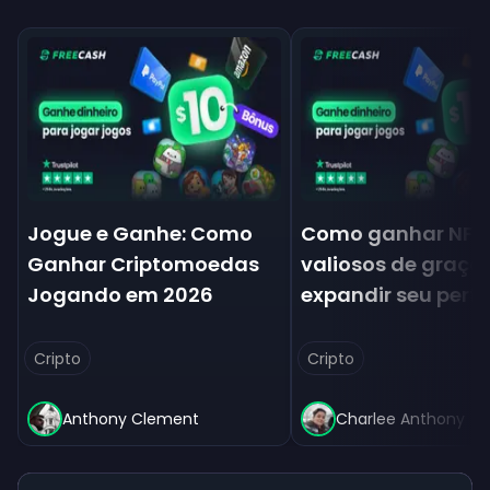
Jogue e Ganhe: Como
Como ganhar NFT
Ganhar Criptomoedas
valiosos de graça 
Jogando em 2026
expandir seu perfil
Cripto
Cripto
Anthony Clement
Charlee Anthony