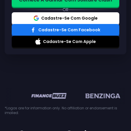
OR
Cadastre-Se Com Google
Cadastre-Se Com Facebook
Cadastre-Se Com Apple
en
*Logos are for information only. No affiliation or endorsement is
implied.