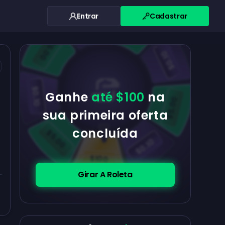
Entrar
Cadastrar
$0.10
$5.00
$5.00
$0.10
$0.10
Ganhe
até $100
na
$5.00
sua primeira oferta
concluída
$5.00
$0.10
$100
Girar A Roleta