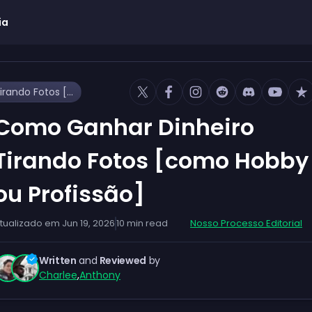
ia
Como Ganhar Dinheiro Tirando Fotos [como Hobby ou Profissão]
Como Ganhar Dinheiro
Tirando Fotos [como Hobby
ou Profissão]
tualizado em
Jun 19, 2026
10
min read
Nosso Processo Editorial
Written
and
Reviewed
by
Charlee
,
Anthony