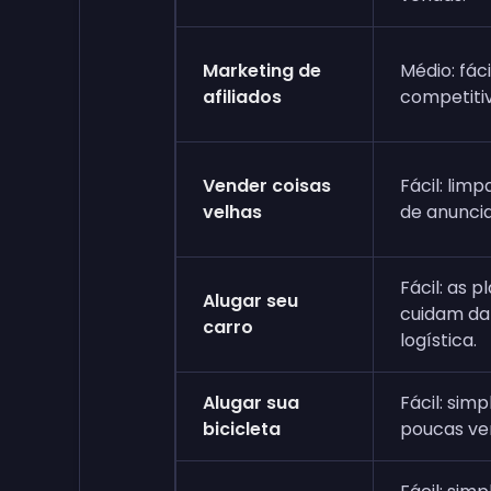
Marketing de
Médio: fác
afiliados
competitiv
Vender coisas
Fácil: lim
velhas
de anuncia
Fácil: as 
Alugar seu
cuidam da
carro
logística.
Alugar sua
Fácil: sim
bicicleta
poucas ver