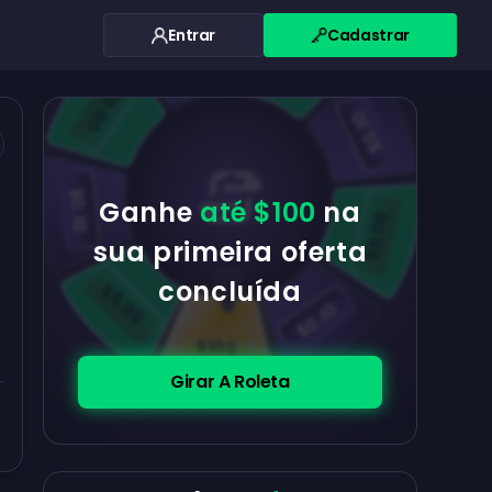
Entrar
Cadastrar
$0.10
$5.00
$5.00
$0.10
$0.10
Ganhe
até $100
na
$5.00
sua primeira oferta
concluída
$5.00
$0.10
$100
Girar A Roleta