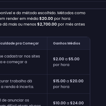
onível e do método escolhido. Métodos como
dem render em média
$20.00
por hora
que dá mais ou menos
$2,700.00
por mês antes
ificuldade pra Começar
Ganhos Médios
 se cadastrar nos sites
$2.00
a
$5.00
sa e começar a
por hora
ocurar trabalho dá
$15.00
a
$20.00
 a renda é incerta.
por hora
il de anunciar os
$10.00
a
$24.00
ais difícil atrair alunos