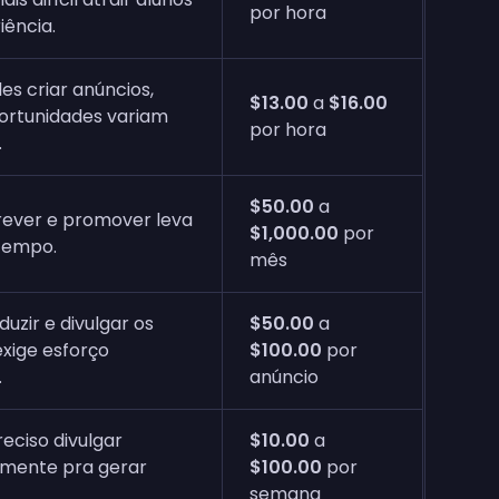
por hora
iência.
les criar anúncios,
$13.00
a
$16.00
ortunidades variam
por hora
.
$50.00
a
screver e promover leva
$1,000.00
por
tempo.
mês
duzir e divulgar os
$50.00
a
xige esforço
$100.00
por
.
anúncio
reciso divulgar
$10.00
a
mente pra gerar
$100.00
por
semana