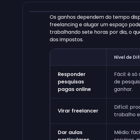
Os ganhos dependem do tempo disp
freelancing e alugar um espaço po
trabalhando sete horas por dia, o 
dos impostos.
Nível de D
Responder
Fácil: é só
pesquisas
de pesqui
pagas online
ganhar.
Difícil: pr
Virar freelancer
trabalho e
Dar aulas
Médio: fác
particulares
serviços, m