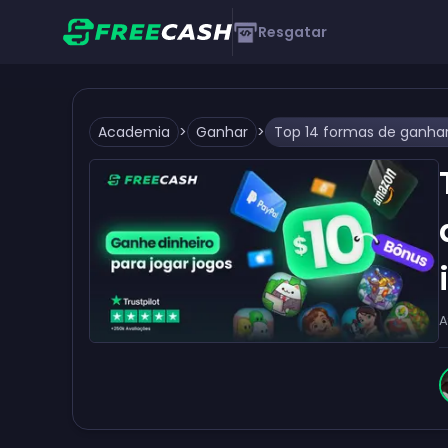
Resgatar
Academia
>
Ganhar
>
A