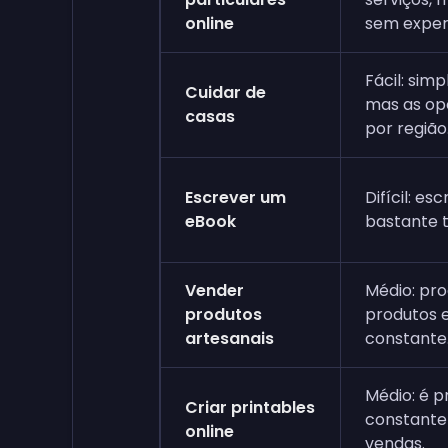
online
sem exper
Fácil: simp
Cuidar de
mas as op
casas
por região
Escrever um
Difícil: e
eBook
bastante 
Vender
Médio: pro
produtos
produtos e
artesanais
constante
Médio: é p
Criar printables
constante
online
vendas.