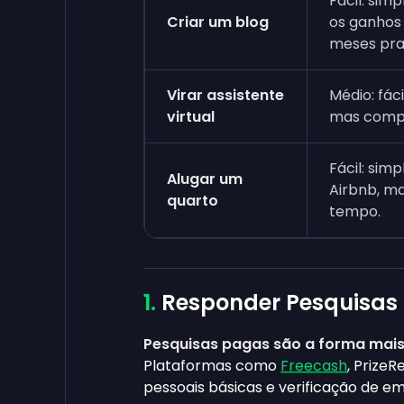
Fácil: sim
Criar um blog
os ganhos
meses pra
Virar assistente
Médio: fác
virtual
mas compe
Fácil: sim
Alugar um
Airbnb, ma
quarto
tempo.
Responder Pesquisas
Pesquisas pagas são a forma mais
Plataformas como
Freecash
, Prize
pessoais básicas e verificação de e