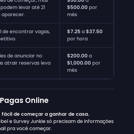
ples de começar, mas
$50.00
a
 podem levar até 21
$500.00
por
 aparecer.
mês
il de encontrar vagas,
$7.25
a
$37.50
titivo.
por hora
ples de anunciar no
$200.00
a
s atrair reservas leva
$1,000.00
por
mês
 Pagas Online
 fácil de começar a ganhar de casa.
Rebel e Survey Junkie só precisam de informações
mail pra você começar.