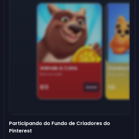
Animals & Coins
Domino Dre
Earn on side
Play daily
$13
$9
Game
Participando do Fundo de Criadores do
Pinterest