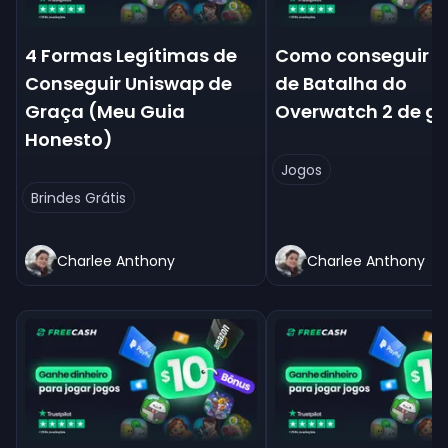
4 Formas Legítimas de
Como conseguir o
Conseguir Uniswap de
de Batalha do
Graça (Meu Guia
Overwatch 2 de g
Honesto)
Jogos
Brindes Grátis
Charlee Anthony
Charlee Anthony