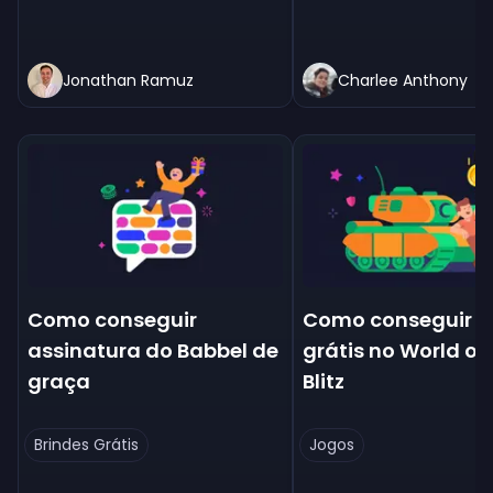
Jonathan Ramuz
Charlee Anthony
Como conseguir
Como conseguir G
assinatura do Babbel de
grátis no World of
graça
Blitz
Brindes Grátis
Jogos