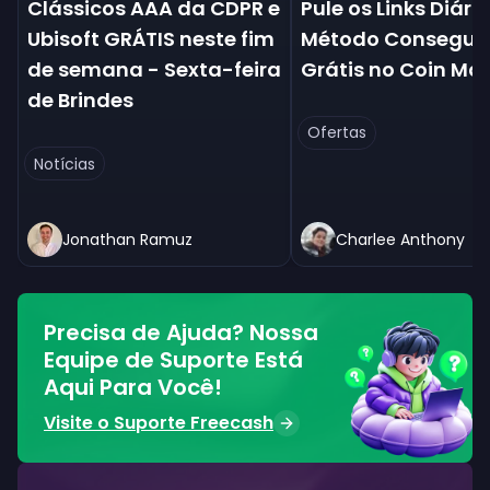
Pule os Links Diário
Clássicos AAA da CDPR e
Método Consegue 
Ubisoft GRÁTIS neste fim
Grátis no Coin Ma
de semana - Sexta-feira
de Brindes
Ofertas
Notícias
Jonathan Ramuz
Charlee Anthony
Precisa de Ajuda? Nossa
Equipe de Suporte Está
Aqui Para Você!
Visite o Suporte Freecash