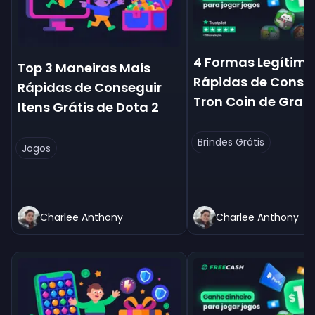
4 Formas Legítima
Top 3 Maneiras Mais
Rápidas de Conse
Rápidas de Conseguir
Tron Coin de Graç
Itens Grátis de Dota 2
Brindes Grátis
Jogos
Charlee Anthony
Charlee Anthony