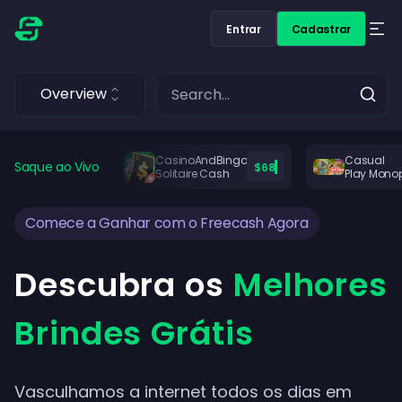
Entrar
Cadastrar
Overview
CasinoAndBingo
Casual
Saque ao Vivo
$68
Solitaire Cash
Play Mono
Comece a Ganhar com o Freecash Agora
Descubra os
Melhores
Brindes Grátis
Vasculhamos a internet todos os dias em