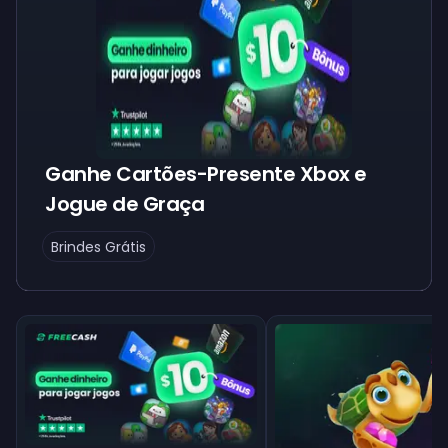
Ganhe Cartões-Presente Xbox e
Jogue de Graça
Brindes Grátis