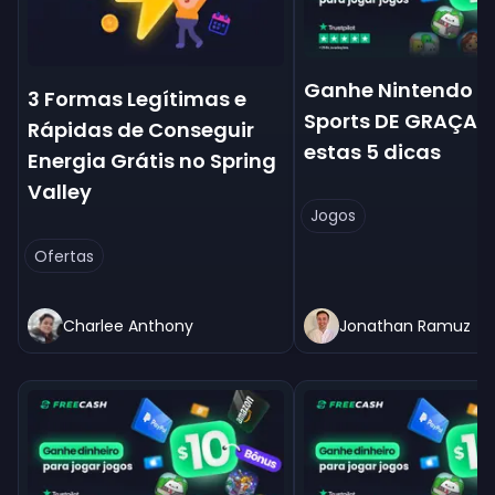
Ganhe Nintendo S
3 Formas Legítimas e
Sports DE GRAÇA 
Rápidas de Conseguir
estas 5 dicas
Energia Grátis no Spring
Valley
Jogos
Ofertas
Charlee Anthony
Jonathan Ramuz