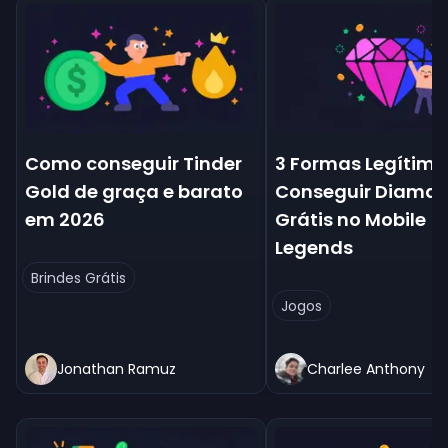
Como conseguir Tinder
3 Formas Legítima
Gold de graça e barato
Conseguir Diaman
em 2026
Grátis no Mobile
Legends
Brindes Grátis
Jogos
Jonathan Ramuz
Charlee Anthony