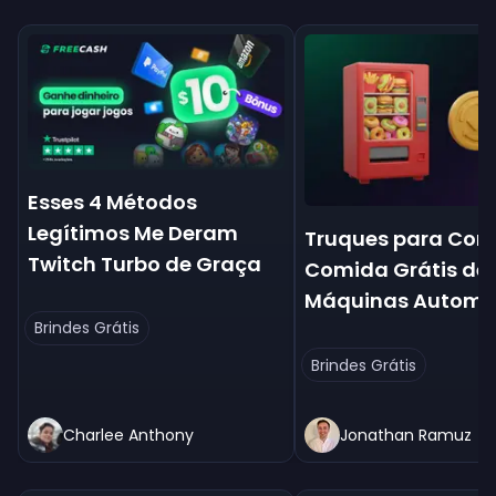
Esses 4 Métodos
Legítimos Me Deram
Truques para Con
Twitch Turbo de Graça
Comida Grátis de
Máquinas Automá
Brindes Grátis
Brindes Grátis
Charlee Anthony
Jonathan Ramuz