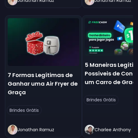
Jonathan Ramuz
Jonathan Ramuz
5 Maneiras Legíti
Possíveis de Cons
7 Formas Legítimas de
um Carro de Graç
Ganhar uma Air Fryer de
Graça
Brindes Grátis
Brindes Grátis
Jonathan Ramuz
Charlee Anthony