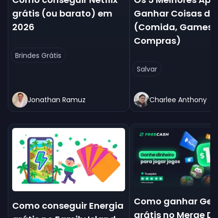
grátis (ou barato) em
Ganhar Coisas de
2026
(Comida, Games,
Compras)
Brindes Grátis
Salvar
Jonathan Ramuz
Charlee Anthony
Como ganhar Ge
Como conseguir Energia
grátis no Merge D