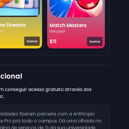
no Dreams
Match Masters
ily
Get paid
$11
Game
Game
ucional
 conseguir acesso gratuito através dos
c.
rsidades fizeram parceria com a Anthropic
de Pro pra todo o campus. Dá uma olhada no
ina de serviços de TI da sua universidade