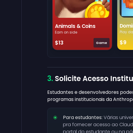
Domi
Animals & Coins
Play da
Earn on side
$9
$13
Game
Solicite Acesso Instit
Estudantes e desenvolvedores podem
programas institucionais da Anthropi
Para estudantes:
Várias unive
pra fornecer acesso ao Clau
portal do estudante ou na pág