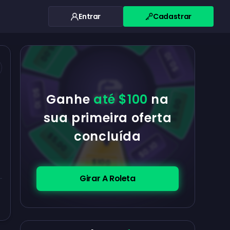
Entrar
Cadastrar
$0.10
$5.00
$5.00
$0.10
$0.10
Ganhe
até $100
na
$5.00
sua primeira oferta
concluída
$5.00
$0.10
$100
Girar A Roleta