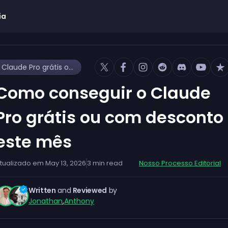
ia
Como conseguir o Claude Pro grátis ou com desconto este mês
Como conseguir o Claude
Pro grátis ou com desconto
este mês
tualizado em
May 13, 2026
3
min read
Nosso Processo Editorial
Written
and
Reviewed
by
Jonathan
,
Anthony