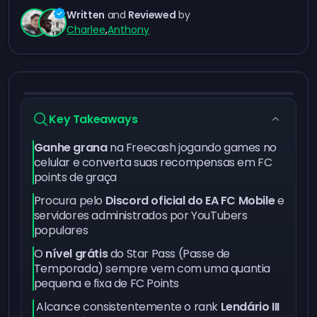
Written
and
Reviewed
by
Charlee
,
Anthony
Key Takeaways
Ganhe grana
na
Freecash
jogando games no
celular e converta suas recompensas em FC
points de graça
Procura pelo
Discord oficial do EA FC Mobile
e
servidores administrados por YouTubers
populares
O
nível grátis
do Star Pass (Passe de
Temporada) sempre vem com uma quantia
pequena e fixa de FC Points
Alcance consistentemente o rank
Lendário III