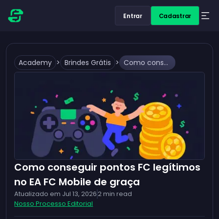
Entrar
Cadastrar
Academy
>
Brindes Grátis
>
Como conseguir pontos FC legítimos no EA FC Mobile de graça
Como conseguir pontos FC legítimos
no EA FC Mobile de graça
Atualizado em
Jul 13, 2026
2
min read
Nosso Processo Editorial