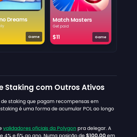
no Dreams
Match Masters
ily
Get paid
$11
Game
Game
Staking com Outros Ativos
 de staking que pagam recompensas em
er staking é uma forma de acumular POL ao longo
re
validadores oficiais da Polygon
pra delegar. A
tre 4% e 6% ao ano. Numa posição de
$100.00
em