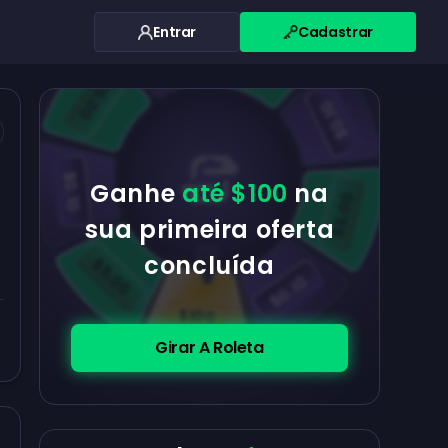
Entrar
Cadastrar
$0.10
$5.00
$5.00
$0.10
$0.10
Ganhe
até $100
na
$5.00
sua primeira oferta
concluída
$5.00
$0.10
$100
Girar A Roleta