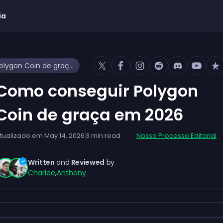
ia
Como conseguir Polygon Coin de graça em 2026
Como conseguir Polygon
Coin de graça em 2026
tualizado em
May 14, 2026
3
min read
Nosso Processo Editorial
Written
and
Reviewed
by
Charlee
,
Anthony