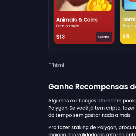
Domi
Animals & Coins
Play da
Earn on side
$9
$13
Game
```html
Ganhe Recompensas de 
Algumas exchanges oferecem pools
Polygon. Se você já tem cripto, faz
do tempo sem gastar nada a mais.
Pra fazer staking de Polygon, procu
maioria dos validadores retorna en