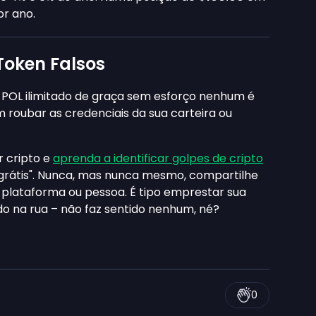
or ano.
Token Falsos
POL ilimitado de graça sem esforço nenhum é
 roubar as credenciais da sua carteira ou
r cripto e
aprenda a identificar golpes de cripto
"grátis". Nunca, mas nunca mesmo, compartilhe
plataforma ou pessoa. É tipo emprestar sua
 na rua – não faz sentido nenhum, né?
0