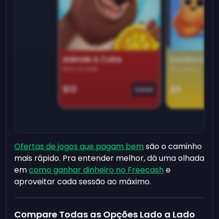
Animals & Coins
Domino Dre
Earn on side
Play daily
$13
$9
Game
Ofertas de jogos que pagam bem
são o caminho
mais rápido. Pra entender melhor, dá uma olhada
em
como ganhar dinheiro no Freecash
e
aproveitar cada sessão ao máximo.
Compare Todas as Opções Lado a Lado