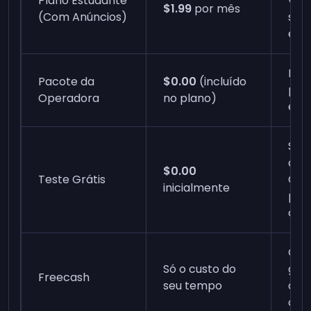
Plano Estudante
veri
$1.99
por mês
(Com Anúncios)
stat
est
Req
Pacote da
$0.00
(incluído
plan
Operadora
no plano)
eleg
Só 
assi
$0.00
Teste Grátis
Can
inicialmente
praz
cob
Qua
Só o custo do
gan
Freecash
seu tempo
das
com