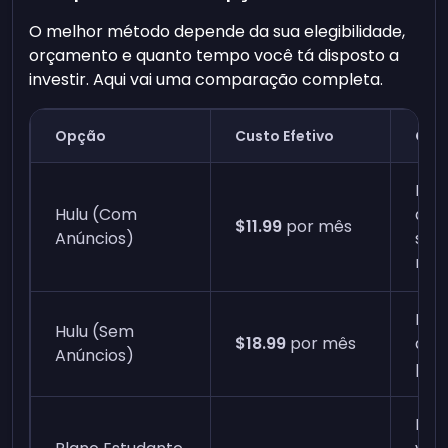
O melhor método depende da sua elegibilidade,
orçamento e quanto tempo você tá disposto a
investir. Aqui vai uma comparação completa.
Opção
Custo Efetivo
Obs
Ren
Hulu (Com
aut
$11.99
por mês
Anúncios)
sem
nece
Exp
Hulu (Sem
$18.99
por mês
anú
Anúncios)
preç
Req