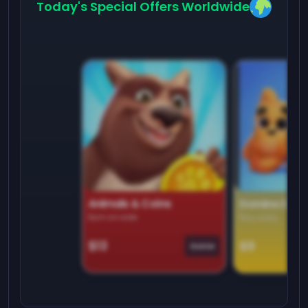
Today's Special Offers Worldwide
Animals & Coins
Domino Dre
Earn on side
Play daily
$13
$9
Game