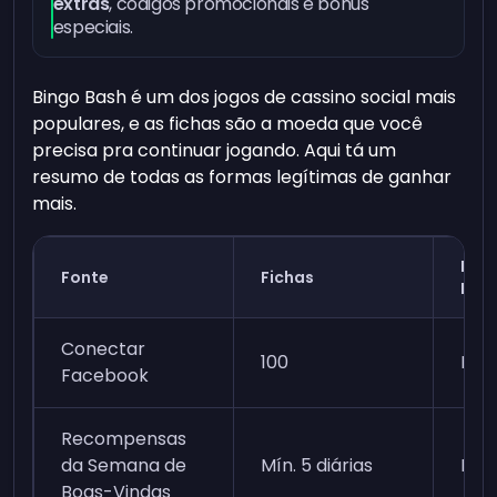
extras
, códigos promocionais e bônus
especiais.
Bingo Bash é um dos jogos de cassino social mais
populares, e as fichas são a moeda que você
precisa pra continuar jogando. Aqui tá um
resumo de todas as formas legítimas de ganhar
mais.
Níve
Fonte
Fichas
Des
Conectar
100
Ins
Facebook
Recompensas
da Semana de
Mín. 5 diárias
Ins
Boas-Vindas