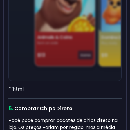
Animals & Coins
Domino Dre
Earn on side
Play daily
$13
$9
Game
```html
Comprar Chips Direto
Você pode comprar pacotes de chips direto na
loja. Os preços variam por região, mas a média