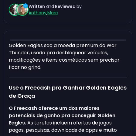
Written
and
Reviewed
by
Anthony
,
Marc
Golden Eagles são a moeda premium do War
Thunder, usada pra desbloquear veículos,
modificações e itens cosméticos sem precisar
ficar no grind.
Use o Freecash pra Ganhar Golden Eagles
de Graça
O Freecash oferece um dos maiores
potenciais de ganho pra conseguir Golden
Eagles.
As tarefas incluem ofertas de jogos
pagos, pesquisas, downloads de apps e muito