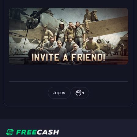
Jogos
5