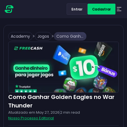
Entrar
Cadastrar
Academy
>
Jogos
>
Como Ganhar Golden Eagles no War Thunder
Como Ganhar Golden Eagles no War
Thunder
Atualizado em
May 27, 2026
2
min read
Nosso Processo Editorial