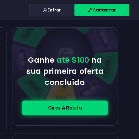
Entrar
Cadastrar
$0.10
$5.00
$5.00
$0.10
$0.10
Ganhe
até $100
na
$5.00
sua primeira oferta
concluída
$5.00
$0.10
$100
Girar A Roleta