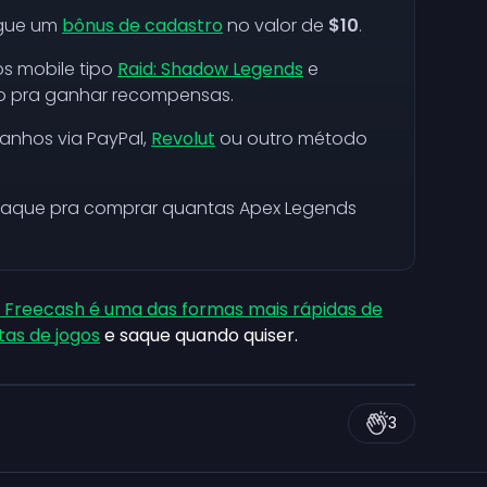
egue um
bônus de cadastro
no valor de
$10
.
os mobile tipo
Raid: Shadow Legends
e
o pra ganhar recompensas.
 ganhos via PayPal,
Revolut
ou outro método
 saque pra comprar quantas Apex Legends
 Freecash é uma das formas mais rápidas de
tas de jogos
e saque quando quiser.
3