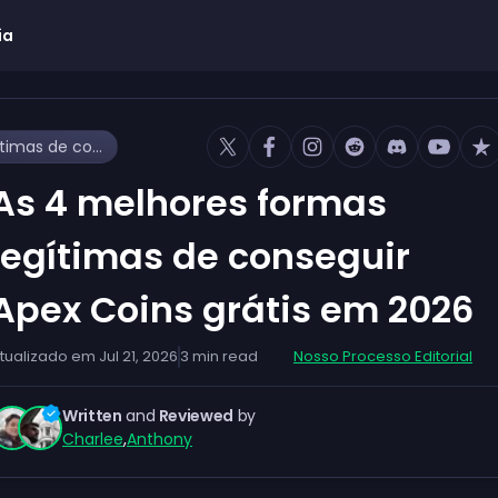
ia
As 4 melhores formas legítimas de conseguir Apex Coins grátis em 2026
As 4 melhores formas
legítimas de conseguir
Apex Coins grátis em 2026
tualizado em
Jul 21, 2026
3
min read
Nosso Processo Editorial
Written
and
Reviewed
by
Charlee
,
Anthony