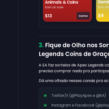
Domi
Animals & Coins
Play da
Earn on side
$9
$13
Game
Fique de Olho nos So
Legends Coins de Graç
A EA faz sorteios de Apex Legends coi
precisa comprar nada pra participar
Dá uma olhada nesses canais pra ach
Twitter/X (@PlayApex e @EA)
Instagram e Facebook (@pla