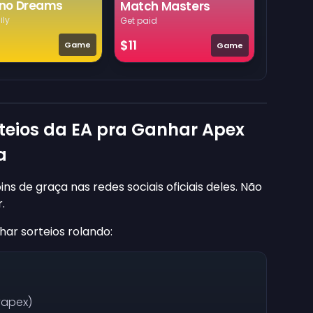
no Dreams
Match Masters
ily
Get paid
$11
Game
Game
rteios da EA pra Ganhar Apex
a
ns de graça nas redes sociais oficiais deles. Não
.
ar sorteios rolando:
yapex)