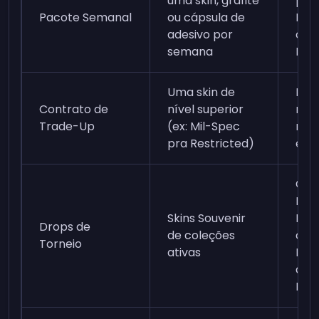
uma skin, grafite
pra 
Pacote Semanal
ou cápsula de
Rank
adesivo por
com
semana
Prim
Uma skin de
Dez 
Contrato de
nível superior
níve
Trade-Up
(ex: Mil-Spec
mes
pra Restricted)
e co
Com
Pas
Skins Souvenir
Esp
Drops de
de coleções
com
Torneio
ativas
Des
dur
Majo