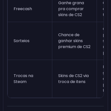
Ganhe grana
Cad
Freecash
pra comprar
com
skins de CS2
tare
Cad
Chance de
pla
Sorteios
ganhar skins
sort
premium de CS2
reg
part
Ent
gru
Trocas na
Skins de CS2 via
da 
Steam
troca de itens
pla
troc