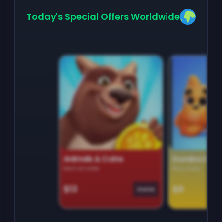
Today's Special Offers Worldwide
Animals & Coins
Domino Dre
Earn on side
Play daily
$13
$9
Game