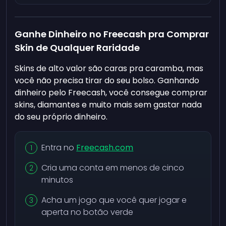
Ganhe Dinheiro no Freecash pra Comprar
Skin de Qualquer Raridade
Skins de alto valor são caras pra caramba, mas
você não precisa tirar do seu bolso. Ganhando
dinheiro pelo Freecash, você consegue comprar
skins, diamantes e muito mais sem gastar nada
do seu próprio dinheiro.
Entra no
Freecash.com
Cria uma conta em menos de cinco
minutos
Acha um jogo que você quer jogar e
aperta no botão verde