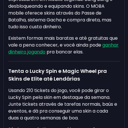
desbloqueando e equipando skins. O MOBA
mobile oferece skins através do Passe de
Batalha, sistema Gacha e compra direta, mas
tudo isso custa dinheiro.
Existem formas mais baratas e até gratuitas que
vale a pena conhecer, e você ainda pode
ganhar
dinheiro jogando
pra bancar elas.
Tenta o Lucky Spin e Magic Wheel pra
Skins de Elite até Lendárias
Usando 210 tickets do jogo, você pode girar o
Lucky Spin pela skin em destaque da semana.
Junte tickets através de tarefas normais, baús e
eventos, e dá pra conseguir uma skin a cada
duas a quatro semanas de boa.