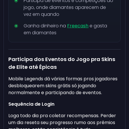
Participa de eventos e competições do
jogo, onde diamantes aparecem de
vez em quando
Ganha dinheiro na
Freecash
e gasta
em diamantes
Participa dos Eventos do Jogo pra Skins
de Elite até Épicas
Mobile Legends dá várias formas pros jogadores
desbloquearem skins grátis só jogando
normalmente e participando de eventos.
Sequência de Login
Loga todo dia pra coletar recompensas. Perder
um dia reseta seu progresso rumo aos prêmios