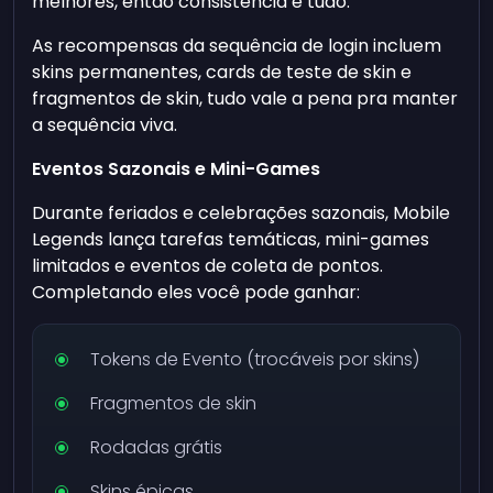
melhores, então consistência é tudo.
As recompensas da sequência de login incluem
skins permanentes, cards de teste de skin e
fragmentos de skin, tudo vale a pena pra manter
a sequência viva.
Eventos Sazonais e Mini-Games
Durante feriados e celebrações sazonais, Mobile
Legends lança tarefas temáticas, mini-games
limitados e eventos de coleta de pontos.
Completando eles você pode ganhar:
Tokens de Evento (trocáveis por skins)
Fragmentos de skin
Rodadas grátis
Skins épicas