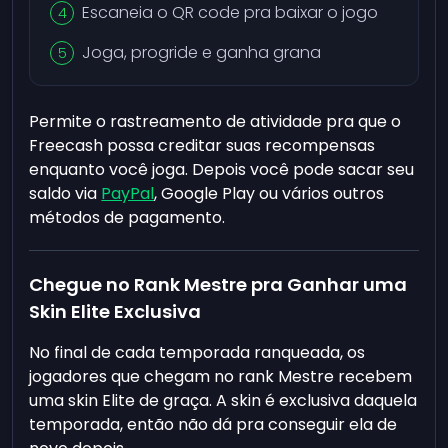
Escaneia o QR code pra baixar o jogo
Joga, progride e ganha grana
Permite o rastreamento de atividade pra que o
Freecash possa creditar suas recompensas
enquanto você joga. Depois você pode sacar seu
saldo via
PayPal
, Google Play ou vários outros
métodos de pagamento.
Chegue no Rank Mestre pra Ganhar uma
Skin Elite Exclusiva
No final de cada temporada ranqueada, os
jogadores que chegam no rank Mestre recebem
uma skin Elite de graça. A skin é exclusiva daquela
temporada, então não dá pra conseguir ela de