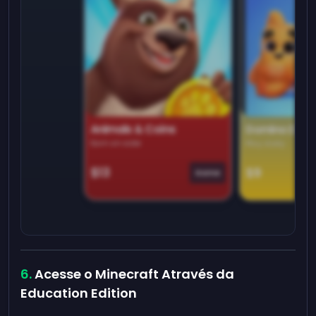
Animals & Coins
Domino Dre
Earn on side
Play daily
$13
$9
Game
Acesse o Minecraft Através da
Education Edition