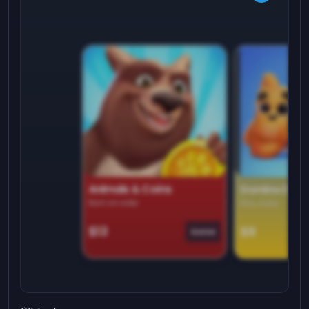
Animals & Coins
Domino Dre
Earn on side
Play daily
$13
$9
Game