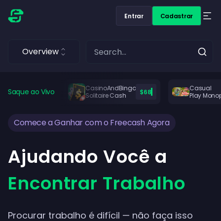
Entrar
Cadastrar
Overview
CasinoAndBingo
Casual
Saque ao Vivo
$68
Solitaire Cash
Play Mono
Comece a Ganhar com o Freecash Agora
Ajudando Você a
Encontrar Trabalho
Procurar trabalho é difícil — não faça isso