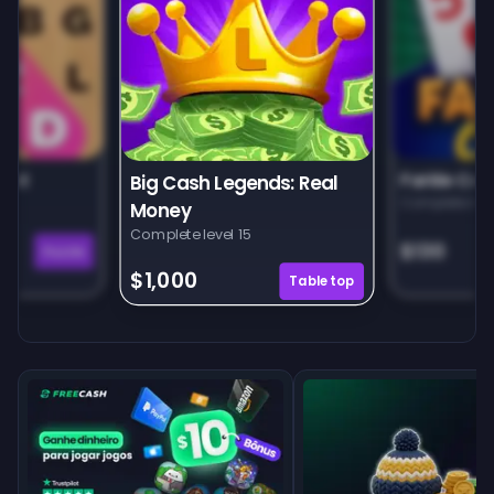
unt
Farkle Car
Big Cash Legends: Real
Complete leve
Money
Complete level 15
$130
Puzzle
$1,000
Tabletop