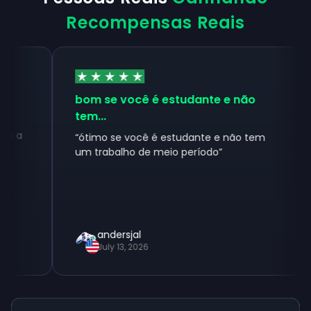
Recompensas Reais
bom se você é estudante e não
Re
tem...
in
“
ótimo se você é estudante e não tem
“
Re
um trabalho de meio período
”
cer
usa
andersjal
July 13, 2026