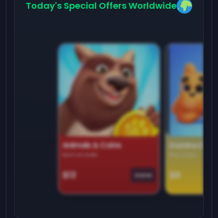
Today's Special Offers Worldwide
Animals & Coins
Domino Dre
Earn on side
Play daily
$13
$9
Game