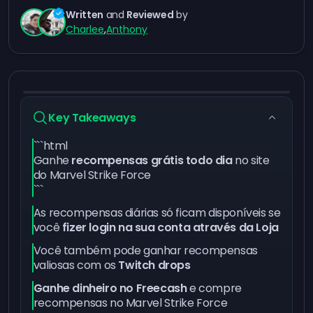
Written
and
Reviewed
by
Charlee
,
Anthony
Key Takeaways
```html
Ganhe
recompensas grátis todo dia
no site
do Marvel Strike Force
```
As recompensas diárias só ficam disponíveis se
você
fizer login na sua conta através da Loja
Você também pode ganhar recompensas
valiosas com os
Twitch drops
Ganhe dinheiro no Freecash
e compre
recompensas no Marvel Strike Force