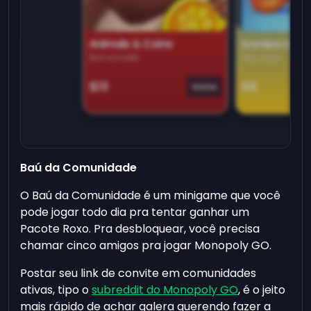
Animals & Coins
Domino Dre
Earn on side
Play daily
$13
$9
Game
Baú da Comunidade
O Baú da Comunidade é um minigame que você
pode jogar todo dia pra tentar ganhar um
Pacote Roxo. Pra desbloquear, você precisa
chamar cinco amigos pra jogar Monopoly GO.
Postar seu link de convite em comunidades
ativas, tipo o
subreddit do Monopoly GO
, é o jeito
mais rápido de achar galera querendo fazer a