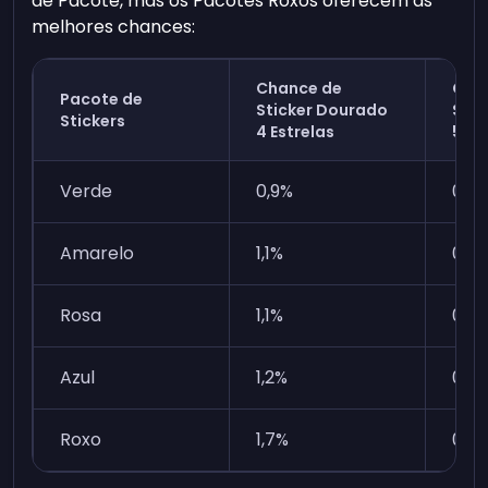
de Pacote, mas os Pacotes Roxos oferecem as
melhores chances:
Chance de
Cha
Pacote de
Sticker Dourado
Stic
Stickers
4 Estrelas
5 Es
Verde
0,9%
0,2
Amarelo
1,1%
0,3
Rosa
1,1%
0,5
Azul
1,2%
0,6
Roxo
1,7%
0,9