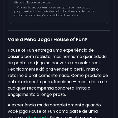
disponibilidade de ofertas.
**
Valores baseados em nossa pesquisa de mercado; os
pagamentos individuais de cada plataforma podem variar
conforme a localização e atividade do usuário
Vale a Pena Jogar House of Fun?
House of Fun entrega uma experiência de
cassino bem realista, mas nenhuma quantidade
de pontos do jogo se converte em valor real.
Tecnicamente dá pra vender o perfil, mas o
retorno é praticamente nada. Como produto de
entretenimento puro, funciona — mas a falta de
qualquer recompensa concreta limita o
engajamento a longo prazo.
A experiência muda completamente quando
você joga House of Fun como parte de uma
oferta do
Freecash
. Subir de nível te rende