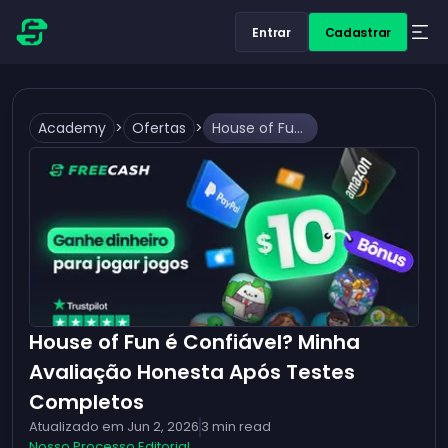
Entrar
Cadastrar
Academy
>
Ofertas
>
House of Fun é Confiável? Minha Avaliação Honesta Após Testes Completos
House of Fun é Confiável? Minha
Avaliação Honesta Após Testes
Completos
Atualizado em
Jun 2, 2026
3
min read
Nosso Processo Editorial