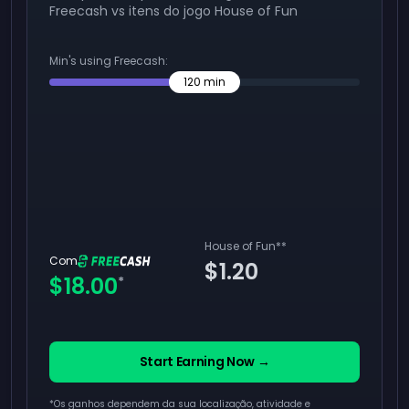
Freecash vs itens do jogo House of Fun
Min's using Freecash:
120
min
House of Fun
**
Com
$1.20
$18.00
*
Start Earning Now →
*Os ganhos dependem da sua localização, atividade e