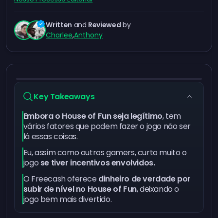
Written
and
Reviewed
by
Charlee
,
Anthony
Key Takeaways
Embora o House of Fun seja legítimo
, tem
vários fatores que podem fazer o jogo não ser
lá essas coisas.
Eu, assim como outros gamers, curto muito o
jogo
se tiver incentivos envolvidos.
O Freecash oferece
dinheiro de verdade por
subir de nível no House of Fun
, deixando o
jogo bem mais divertido.