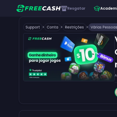
Resgatar
Academ
Support
>
Conta
>
Restrições
>
A