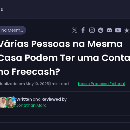
ia
Várias Pessoas na Mesma Casa Podem Ter uma Conta no Freecash?
Várias Pessoas na Mesma
Casa Podem Ter uma Cont
no Freecash?
tualizado em
May 10, 2025
1
min read
Nosso Processo Editorial
Written
and
Reviewed
by
Jonathan
,
Marc