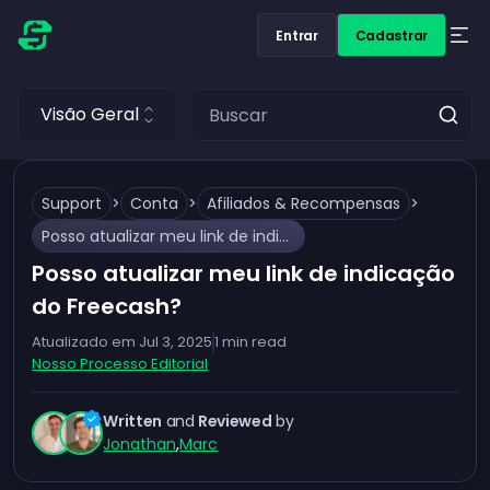
Entrar
Cadastrar
Visão Geral
Support
>
Conta
>
Afiliados & Recompensas
>
Posso atualizar meu link de indicação do Freecash?
Posso atualizar meu link de indicação
do Freecash?
Atualizado em
Jul 3, 2025
1
min read
Nosso Processo Editorial
Written
and
Reviewed
by
Jonathan
,
Marc