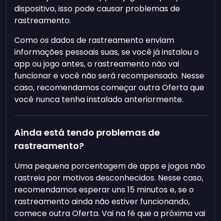
dispositivo, isso pode causar problemas de
rastreamento.
Como os dados de rastreamento enviam
informações pessoais suas, se você já instalou o
app ou jogo antes, o rastreamento não vai
funcionar e você não será recompensado. Nesse
caso, recomendamos começar outra Oferta que
você nunca tenha instalado anteriormente.
Ainda está tendo problemas de
rastreamento?
Uma pequena porcentagem de apps e jogos não
rastreia por motivos desconhecidos. Nesse caso,
recomendamos esperar uns 15 minutos e, se o
rastreamento ainda não estiver funcionando,
comece outra Oferta. Vai na fé que a próxima vai