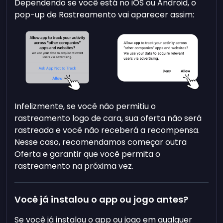
Dependendo se você está no iOS ou Android, o
pop-up de Rastreamento vai aparecer assim:
Infelizmente, se você não permitiu o
rastreamento logo de cara, sua oferta não será
rastreada e você não receberá a recompensa.
Nesse caso, recomendamos começar outra
Oferta e garantir que você permita o
rastreamento na próxima vez.
Você já instalou o app ou jogo antes?
Se você já instalou o app ou jogo em qualquer