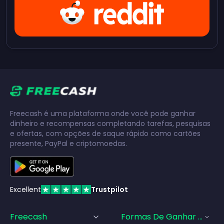
Freecash é uma plataforma onde você pode ganhar
dinheiro e recompensas completando tarefas, pesquisas
e ofertas, com opções de saque rápido como cartões
presente, PayPal e criptomoedas.
Excellent
Trustpilot
Freecash
Formas De Ganhar Dinhei