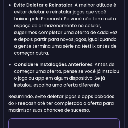
Evite Deletar e Reinstalar
: A melhor atitude é
evitar deletar e reinstalar jogos que você
baixou pelo Freecash. Se você não tem muito
espaço de armazenamento no celular,
sugerimos completar uma oferta de cada vez
e depois partir para novos jogos, igual quando
a gente termina uma série na Netflix antes de
começar outra.
Considere Instalações Anteriores
: Antes de
começar uma oferta, pense se você já instalou
o jogo ou app em algum dispositivo. Se já
instalou, escolha uma oferta diferente.
Resumindo, evite deletar jogos e apps baixados
do Freecash até ter completado a oferta para
maximizar suas chances de sucesso.