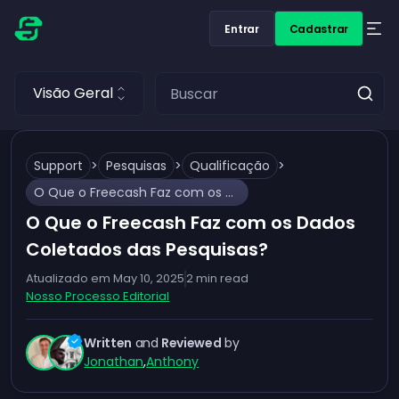
Entrar
Cadastrar
Visão Geral
Support
>
Pesquisas
>
Qualificação
>
O Que o Freecash Faz com os Dados Coletados das Pesquisas?
O Que o Freecash Faz com os Dados
Coletados das Pesquisas?
Atualizado em
May 10, 2025
2
min read
Nosso Processo Editorial
Written
and
Reviewed
by
Jonathan
,
Anthony