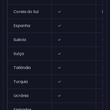
Coreia do Sul
✓
N/A
Espanha
✓
✓
Suécia
✓
✓
Suíça
✓
✓
Tailândia
✓
✓
Turquia
✓
✓
Ucrânia
✓
✓
Emirados