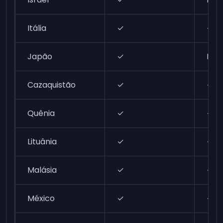
Itália
✓
✓
Japão
✓
N/A
Cazaquistão
✓
✓
Quênia
✓
✓
Lituânia
✓
✓
Malásia
✓
✓
México
✓
✓