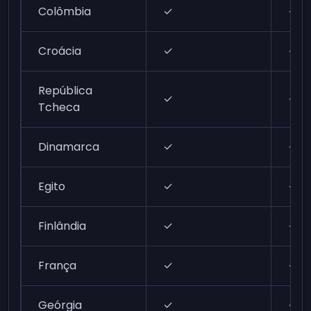
Colômbia
✓
✓
Croácia
✓
✓
República
✓
✓
Tcheca
Dinamarca
✓
✓
Egito
✓
✓
Finlândia
✓
✓
França
✓
✓
Geórgia
✓
✓