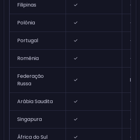
Filipinas
✓
✓
Polônia
✓
✓
Portugal
✓
✓
Romênia
✓
✓
Federação
✓
N/A
Russa
Arábia Saudita
✓
✓
Singapura
✓
✓
África do Sul
✓
✓