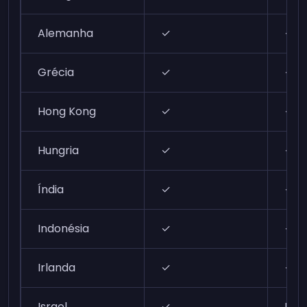
Alemanha
✓
✓
Grécia
✓
✓
Hong Kong
✓
✓
Hungria
✓
✓
Índia
✓
✓
Indonésia
✓
✓
Irlanda
✓
✓
Israel
✓
N/A