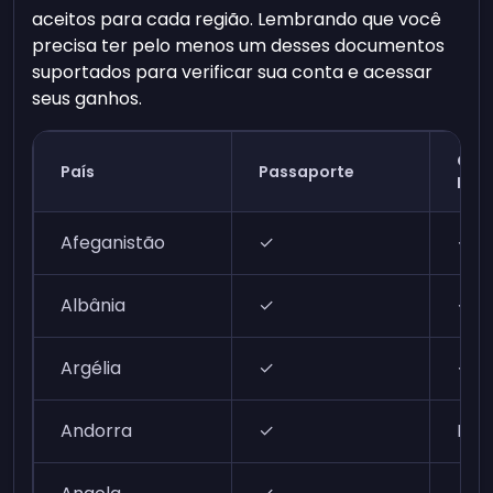
aceitos para cada região. Lembrando que você
precisa ter pelo menos um desses documentos
suportados para verificar sua conta e acessar
seus ganhos.
Cart
País
Passaporte
Ide
Afeganistão
✓
✓
Albânia
✓
✓
Argélia
✓
✓
Andorra
✓
N/A