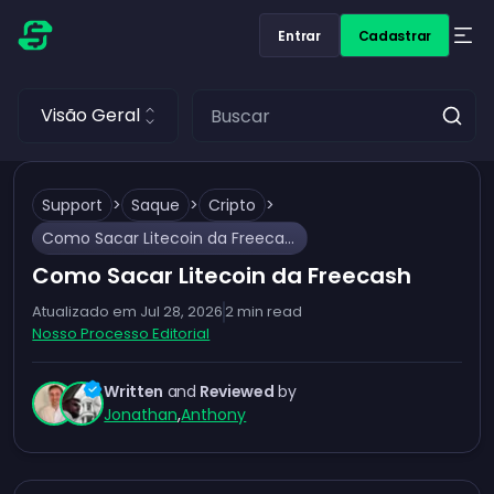
Entrar
Cadastrar
Visão Geral
Support
>
Saque
>
Cripto
>
Como Sacar Litecoin da Freecash
Como Sacar Litecoin da Freecash
Atualizado em
Jul 28, 2026
2
min read
Nosso Processo Editorial
Written
and
Reviewed
by
Jonathan
,
Anthony