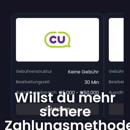
Gebührenstruktur
Keine Gebühr
Gebührens
Bearbeitungszeit
30 Min
Bearbeitu
Willst du mehr
Auszahlungsbereich
₩5.000 - ₩50.000
Auszahlun
sichere
Entdecken
Zahlungsmethod