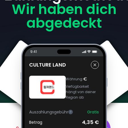
Wir haben dich
abgedeckt
9:41
CULTURE LAND
€
Währung
:
Verfügbarkeit
hängt von deiner
Region ab
Auszahlungsgebühr
Gratis
?
4,35 €
Betrag