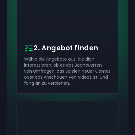
2. Angebot finden
Wähle die Angebote aus, die dich
interessieren, ob es das Beantworten
von Umfragen, das Spielen neuer Games
oder das Anschauen von Videos ist, und
fang an zu verdienen.
Aktiviere dein
10 €
Aktiviere dein
Aktiviere dein
50 €
30 €
Geschenkkarte
Geschenkkarte
now
now
now
Geschenkkarte
Du hast erfolgreich erhalten
Du hast erfolgreich erhalten
50 €
30 €
Gutschein.
Gutschein.
Verwende ihn in deinem Konto.
Verwende ihn in deinem Konto.
Du hast erfolgreich erhalten
10 €
Gutschein.