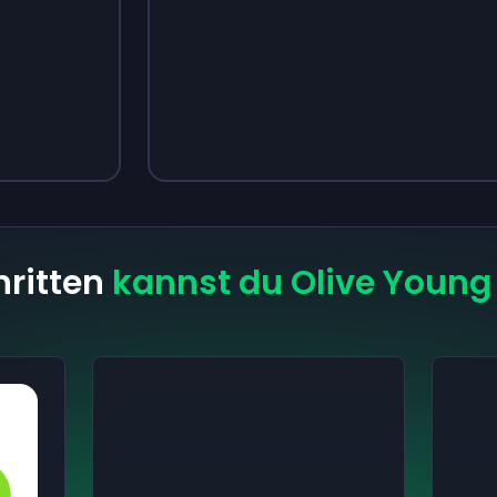
Sign up
Sign up
3,05 €
4,18 €
hritten
kannst du Olive Young