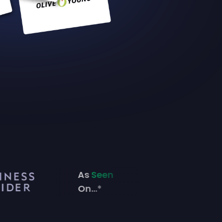
As
Seen
On...*