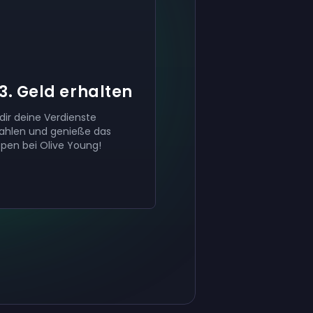
Konto.
Konto.
Konto.
3. Geld erhalten
 dir deine Verdienste
ahlen und genieße das
pen bei Olive Young!