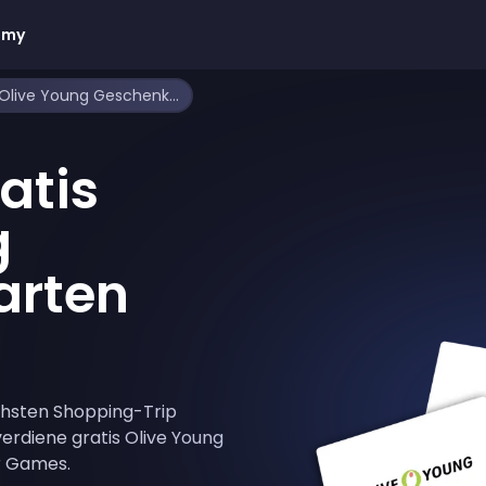
emy
Wie man gratis Olive Young Geschenkkarten bekommt
atis
g
arten
chsten Shopping-Trip
verdiene gratis Olive Young
r Games.