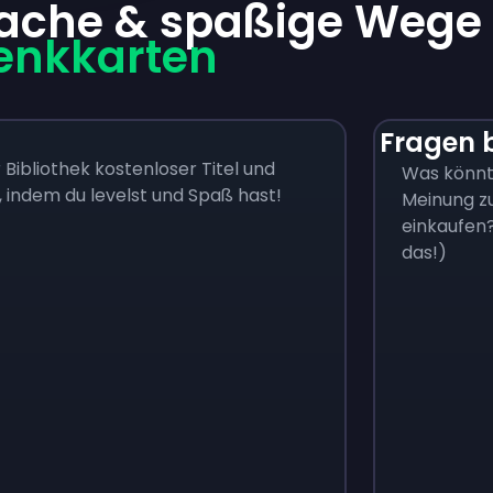
fache & spaßige Wege
enkkarten
Fragen 
ibliothek kostenloser Titel und
Was könnte
 indem du levelst und Spaß hast!
Meinung zu
einkaufen?
das!)
Monopoly Go!
Uno
$
215
$
10