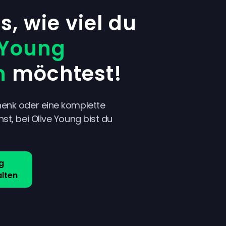
, wie viel du
 Young
n
möchtest!
henk oder eine komplette
st, bei Olive Young bist du
g
lten