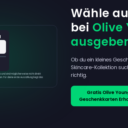
Wähle aus
bei
Olive
g
ausgebe
Ob du ein kleines Gesc
Skincare-Kollektion such
richtig.
und sind möglicherweise nicht direkt
n. Für deine erste Auszahlung liegt das
Gratis Olive Youn
Geschenkkarten Erha