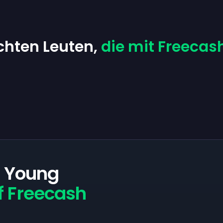
chten Leuten,
die mit Freecas
e Young
f Freecash