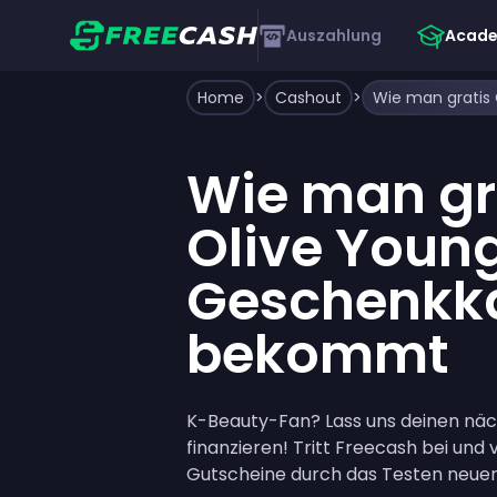
Auszahlung
Acad
Home
>
Cashout
>
Wie man gr
Olive Youn
Geschenkk
bekommt
K-Beauty-Fan? Lass uns deinen nä
finanzieren! Tritt Freecash bei und 
Gutscheine durch das Testen neue