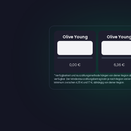
Olive Young
Olive Youn
0,00 €
6,36 €
*
Verfügbarkeit und Auszahlungsmethode hängen von deiner Region ab 
verfügbar. Der Mindestauszahlungsbetrag kann je nach Region variiere
Minimum zwischen 4,35 € und 17 €, abhängig von deiner Region.