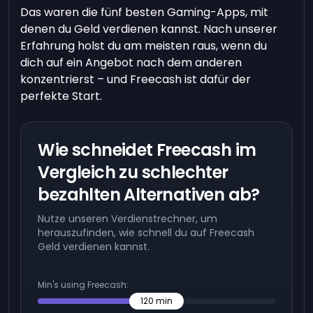
Das waren die fünf besten Gaming-Apps, mit
denen du Geld verdienen kannst. Nach unserer
Erfahrung holst du am meisten raus, wenn du
dich auf ein Angebot nach dem anderen
konzentrierst – und Freecash ist dafür der
perfekte Start.
Wie schneidet Freecash im
Vergleich zu schlechter
bezahlten Alternativen ab?
Nutze unseren Verdienstrechner, um
herauszufinden, wie schnell du auf Freecash
Geld verdienen kannst.
Min's using Freecash:
120
min