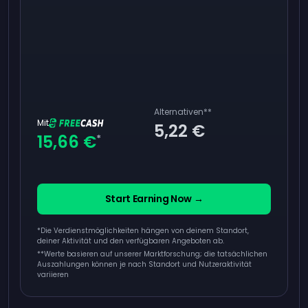
Alternativen
**
Mit
5,22 €
15,66 €
*
Start Earning Now →
*Die Verdienstmöglichkeiten hängen von deinem Standort,
deiner Aktivität und den verfügbaren Angeboten ab.
**
Werte basieren auf unserer Marktforschung; die tatsächlichen
Auszahlungen können je nach Standort und Nutzeraktivität
variieren