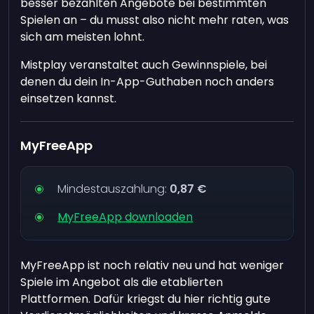
besser bezahlten Angebote bei bestimmten
Spielen an – du musst also nicht mehr raten, was
sich am meisten lohnt.
Mistplay veranstaltet auch Gewinnspiele, bei
denen du dein In-App-Guthaben noch anders
einsetzen kannst.
MyFreeApp
Mindestauszahlung:
0,87 €
MyFreeApp downloaden
MyFreeApp ist noch relativ neu und hat weniger
Spiele im Angebot als die etablierten
Plattformen. Dafür kriegst du hier richtig gute