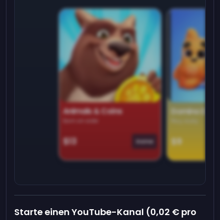
Animals & Coins
Domino Dre
Earn on side
Play daily
$13
$9
Game
Starte einen YouTube-Kanal (0,02 € pro