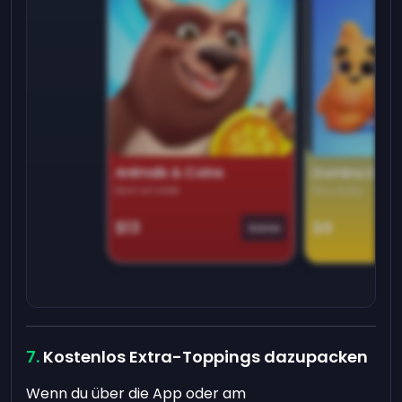
Animals & Coins
Domino Dre
Earn on side
Play daily
$13
$9
Game
Kostenlos Extra-Toppings dazupacken
Wenn du über die App oder am